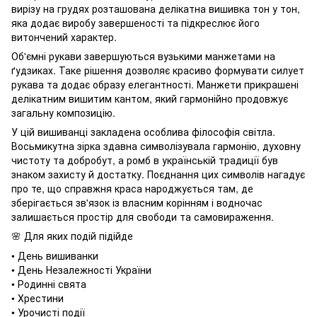
вирізу на грудях розташована делікатна вишивка тон у тон,
яка додає виробу завершеності та підкреслює його
витончений характер.
Об'ємні рукави завершуються вузькими манжетами на
ґудзиках. Таке рішення дозволяє красиво формувати силует
рукава та додає образу елегантності. Манжети прикрашені
делікатним вишитим кантом, який гармонійно продовжує
загальну композицію.
У цій вишиванці закладена особлива філософія світла.
Восьмикутна зірка здавна символізувала гармонію, духовну
чистоту та добробут, а ромб в українській традиції був
знаком захисту й достатку. Поєднання цих символів нагадує
про те, що справжня краса народжується там, де
зберігається зв'язок із власним корінням і водночас
залишається простір для свободи та самовираження.
Для яких подій підійде
🌸
• День вишиванки
• День Незалежності України
• Родинні свята
• Хрестини
• Урочисті події