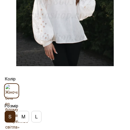
Колір
Розмір
S
M
L