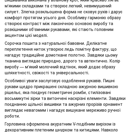
м'якими складками та створює легкий, невимушений
силует. Злегка розкльошена форма не сковує рухів і дарує
комфорт протягом усього дня. Особливу гармонію образу
створює контраст між лаконічною основою виробу та
розкішними об'ємними рукавами, які стають головним
акцентом цієї моделі.
Сорочка пошита з натуральної бавовни. Делікатне
переплетення ниток утворює ледь помітну фактуру, що
нагадує традиційне домоткане полотно. Завдяки цьому
тканина виглядає природно, дорого та автентично. Колір
виробу — м'який молочний відтінок, який додає образу
шляхетності, свіжості та універсальності.
Особливої уваги заслуговує оздоблення рукавів. Пишні
рукави щедро прикрашені складною ажурною вишивкою
рішельє, яка поєднує геометричні ромби, стилізовані
восьмикутні зірки та витончені наскрізні елементи. Завдяки
поєднанню щільної вишивки та ажурних прорізів орнамент
виглядає невагомим і нагадує вишукане мереживо ручної
роботи.
Горловина оформлена акуратним V-подібним вирізом із
декоративним плетеним шнурком та китицями. Навколо