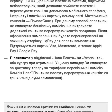
сервісу LIQPAY (країнська платіжна система, відкритий
вебзастосунок, який дозволяє приймати платежі і
переказувати гроші за допомогою мобільного телефону,
Інтернету і платіжних карток у всьому світі. Материнська
компанія — ПриватБанк.). При даному способі оплати ви
не сплачуєте банківську комісію і не витрачаєте
додаткові кошти за перерахунок коштів продавцю. Після
оформлення замовлення ви будете перенаправлені на
захищену сторінку LiqPay для оплати замовлення.
Підтримуються картки Visa, Mastercard, а також Apple
Pay і Google Pay.
Післяплата
у відділенні «Нова Пошта» чи «Укрпошта»,
або курєру при отриманні. У цьому випадку Ви сплачуєте
за доставку товару за тарифами перевізника і комісію.
Комісія Нової Пошти за послугу перерахування коштів: 20
грн + 2% від суми замовлення).
Якщо вам з якихось причин не підійшов товар, ми
можемо запропонувати вам обмін або повернення.