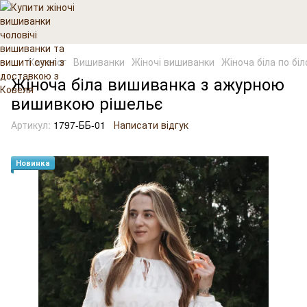
Каталог
Вишиванки
Жіночі вишиванки
Жіноча біла по б
Жіноча біла вишиванка з ажурною
вишивкою рішельє
Артикул:
1797-ББ-01
Написати відгук
Новинка