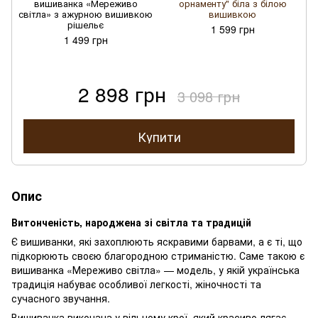
вишиванка «Мереживо
орнаменту" біла з білою
світла» з ажурною вишивкою
вишивкою
рішельє
1 599 грн
1 499 грн
2 898 грн
3 098 грн
Купити
Опис
Витонченість, народжена зі світла та традицій
Є вишиванки, які захоплюють яскравими барвами, а є ті, що
підкорюють своєю благородною стриманістю. Саме такою є
вишиванка «Мереживо світла» — модель, у якій українська
традиція набуває особливої легкості, жіночності та
сучасного звучання.
Вишиванка виконана у вільному крої, який красиво лягає