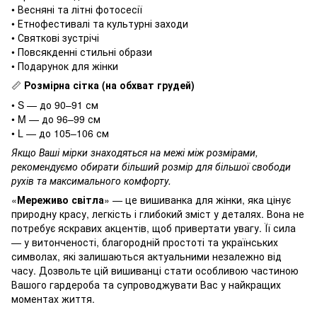
• Весняні та літні фотосесії
• Етнофестивалі та культурні заходи
• Святкові зустрічі
• Повсякденні стильні образи
• Подарунок для жінки
Розмірна сітка (на обхват грудей)
📏
• S — до 90–91 см
• M — до 96–99 см
• L — до 105–106 см
Якщо Ваші мірки знаходяться на межі між розмірами,
рекомендуємо обирати більший розмір для більшої свободи
рухів та максимального комфорту.
«
Мереживо світла
» — це вишиванка для жінки, яка цінує
природну красу, легкість і глибокий зміст у деталях. Вона не
потребує яскравих акцентів, щоб привертати увагу. Її сила
— у витонченості, благородній простоті та українських
символах, які залишаються актуальними незалежно від
часу. Дозвольте цій вишиванці стати особливою частиною
Вашого гардероба та супроводжувати Вас у найкращих
моментах життя.