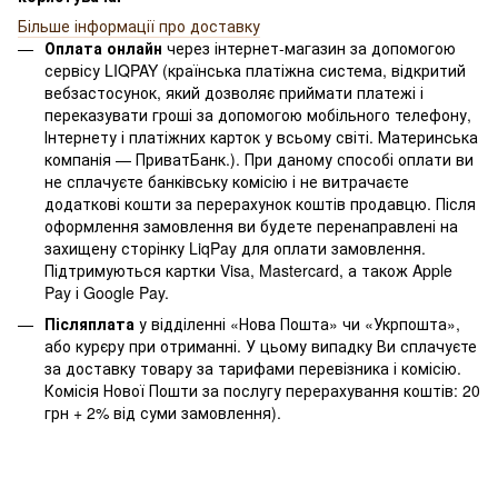
Більше інформації про доставку
Оплата онлайн
через інтернет-магазин за допомогою
сервісу LIQPAY (країнська платіжна система, відкритий
вебзастосунок, який дозволяє приймати платежі і
переказувати гроші за допомогою мобільного телефону,
Інтернету і платіжних карток у всьому світі. Материнська
компанія — ПриватБанк.). При даному способі оплати ви
не сплачуєте банківську комісію і не витрачаєте
додаткові кошти за перерахунок коштів продавцю. Після
оформлення замовлення ви будете перенаправлені на
захищену сторінку LiqPay для оплати замовлення.
Підтримуються картки Visa, Mastercard, а також Apple
Pay і Google Pay.
Післяплата
у відділенні «Нова Пошта» чи «Укрпошта»,
або курєру при отриманні. У цьому випадку Ви сплачуєте
за доставку товару за тарифами перевізника і комісію.
Комісія Нової Пошти за послугу перерахування коштів: 20
грн + 2% від суми замовлення).