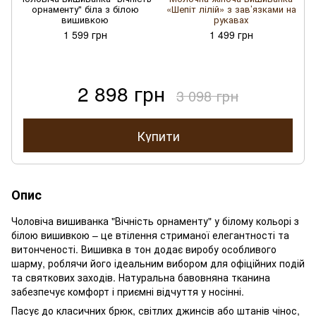
орнаменту" біла з білою
«Шепіт лілій» з зав’язками на
вишивкою
рукавах
1 599 грн
1 499 грн
2 898 грн
3 098 грн
Купити
Опис
Чоловіча вишиванка "Вічність орнаменту" у білому кольорі з
білою вишивкою – це втілення стриманої елегантності та
витонченості. Вишивка в тон додає виробу особливого
шарму, роблячи його ідеальним вибором для офіційних подій
та святкових заходів. Натуральна бавовняна тканина
забезпечує комфорт і приємні відчуття у носінні.
Пасує до класичних брюк, світлих джинсів або штанів чінос,