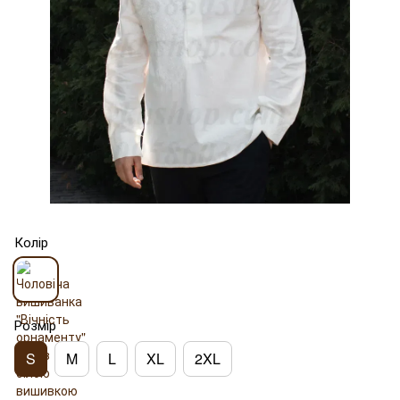
Колір
Розмір
S
M
L
XL
2XL