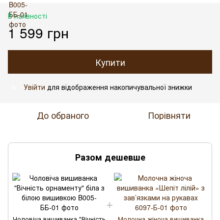
В наявності
1 599 грн
Купити
Увійти
для відображення накопичувальної знижки
%
До обраного
Порівняти
Разом дешевше
Ч
Чоловіча вишиванка "Вічність
Молочна жіноча вишиванка