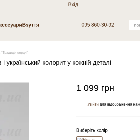
Вхід
аксесуари
Взуття
095 860-30-92
 “Традиція серця”
і український колорит у кожній деталі
1 099 грн
Увійти
для відображення нак
%
Виберіть колір