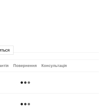
иться
антія
Повернення
Консультація