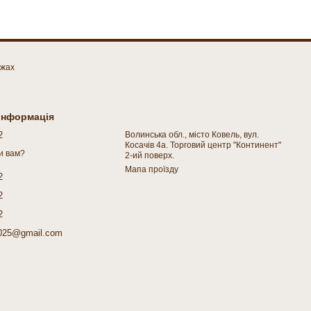
ежах
 інформація
2
Волинська обл., місто Ковель, вул.
Косачів 4а. Торговий центр "Континент"
и вам?
2-ий поверх.
Мапа проїзду
2
2
2
025@gmail.com