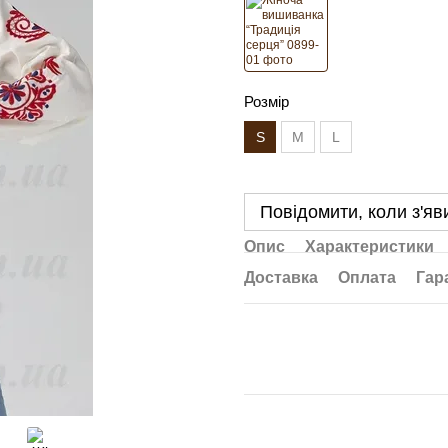
Розмір
S
M
L
Повідомити, коли з'яв
Опис
Характеристики
Доставка
Оплата
Гар