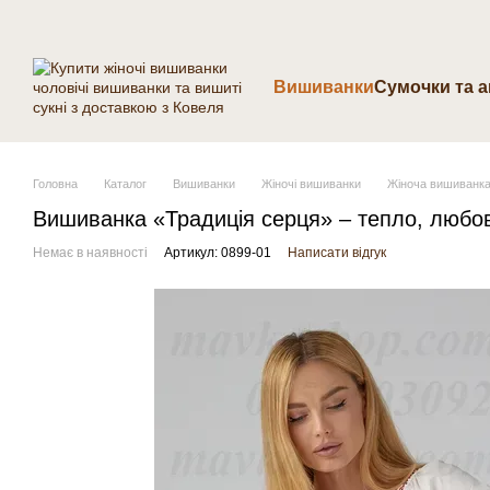
Перейти до основного контенту
Вишиванки
Cумочки та 
Головна
Каталог
Вишиванки
Жіночі вишиванки
Жіноча вишиванка
Вишиванка «Традиція серця» – тепло, любов 
Немає в наявності
Артикул: 0899-01
Написати відгук