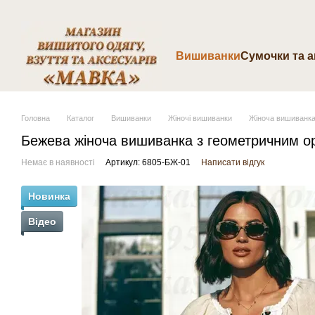
Перейти до основного контенту
Вишиванки
Cумочки та 
Головна
Каталог
Вишиванки
Жіночі вишиванки
Жіноча вишиванка
Бежева жіноча вишиванка з геометричним о
Немає в наявності
Артикул: 6805-БЖ-01
Написати відгук
Новинка
Відео