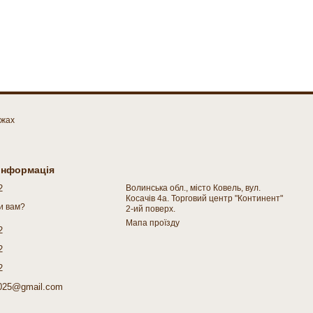
ежах
 інформація
2
Волинська обл., місто Ковель, вул.
Косачів 4а. Торговий центр "Континент"
и вам?
2-ий поверх.
Мапа проїзду
2
2
2
025@gmail.com