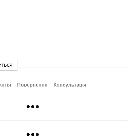
иться
антія
Повернення
Консультація