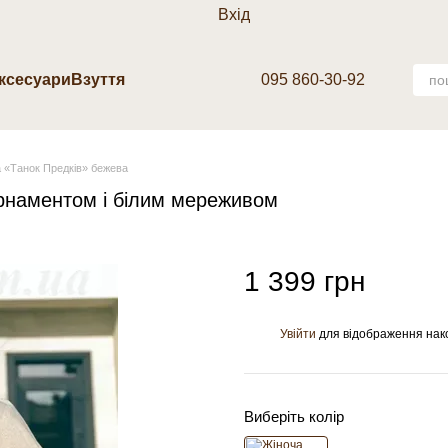
Вхід
аксесуари
Взуття
095 860-30-92
 «Танок Предків» бежева
рнаментом і білим мереживом
1 399 грн
Увійти
для відображення нак
%
Виберіть колір