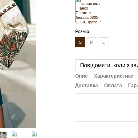
Розмір
S
M
L
Повідомити, коли з'яв
Опис
Характеристики
Доставка
Оплата
Гар