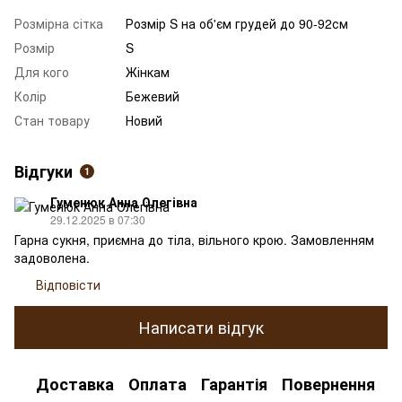
Розмірна сітка
Розмір S на об'єм грудей до 90-92см
Розмір
S
Для кого
Жінкам
Колір
Бежевий
Стан товару
Новий
Відгуки
1
Гуменюк Анна Олегівна
29.12.2025 в 07:30
Гарна сукня, приємна до тіла, вільного крою. Замовленням
задоволена.
Відповісти
Написати відгук
Доставка
Оплата
Гарантія
Повернення
К