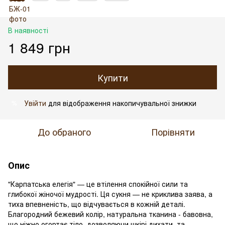
В наявності
1 849 грн
Купити
Увійти
для відображення накопичувальної знижки
%
До обраного
Порівняти
Опис
"Карпатська елегія" — це втілення спокійної сили та
глибокої жіночої мудрості. Ця сукня — не криклива заява, а
тиха впевненість, що відчувається в кожній деталі.
Благородний бежевий колір, натуральна тканина - бавовна,
що ніжно огортає тіло, дозволяючи шкірі дихати, та