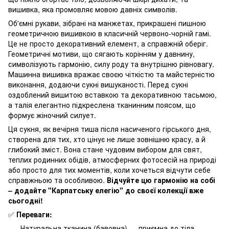
вишивка, яка промовляє мовою давніх символів.
Об'ємні рукави, зібрані на манжетах, прикрашені пишною
геометричною вишивкою в класичній червоно-чорній гамі.
Це не просто декоративний елемент, а справжній оберіг.
Геометричні мотиви, що сягають корінням у давнину,
символізують гармонію, силу роду та внутрішню рівновагу.
Машинна вишивка вражає своєю чіткістю та майстерністю
виконання, додаючи сукні вишуканості. Перед сукні
оздоблений вишитою вставкою та декоративною тасьмою,
а талія елегантно підкреслена тканинним поясом, що
формує жіночний силует.
Ця сукня, як вечірня тиша після насиченого гірського дня,
створена для тих, хто цінує не лише зовнішню красу, а й
глибокий зміст. Вона стане чудовим вибором для свят,
теплих родинних обідів, атмосферних фотосесій на природі
або просто для тих моментів, коли хочеться відчути себе
справжньою та особливою.
Відчуйте цю гармонію на собі
– додайте "Карпатську елегію" до своєї колекції вже
сьогодні!
✅
Переваги:
Натуральна тканина (бавовна) — приємна до тіла,