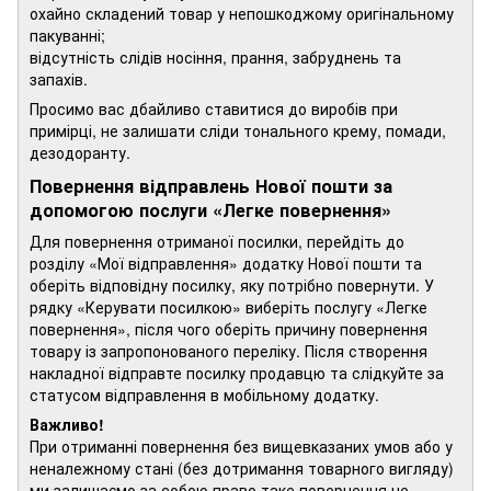
охайно складений товар у непошкоджому оригінальному
пакуванні;
відсутність слідів носіння, прання, забруднень та
запахів.
Просимо вас дбайливо ставитися до виробів при
примірці, не залишати сліди тонального крему, помади,
дезодоранту.
Повернення відправлень Нової пошти за
допомогою послуги «Легке повернення»
Для повернення отриманої посилки, перейдіть до
розділу «Мої відправлення» додатку Нової пошти та
оберіть відповідну посилку, яку потрібно повернути. У
рядку «Керувати посилкою» виберіть послугу «Легке
повернення», після чого оберіть причину повернення
товару із запропонованого переліку. Після створення
накладної відправте посилку продавцю та слідкуйте за
статусом відправлення в мобільному додатку.
Важливо!
При отриманні повернення без вищевказаних умов або у
неналежному стані (без дотримання товарного вигляду)
ми залишаємо за собою право таке повернення не