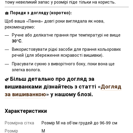
тому невеликий запас у розмірі піде тільки на користь.
Поради з догляду (коротко):
🧺
Щоб ваша «Панна» довгі роки виглядала як нова,
рекомендуємо:
Ручне або делікатне прання при температурі не вище
30°C
.
Використовувати рідкі засоби для прання кольорових
речей (для збереження яскравості вишивки).
Прасувати сукню з виворітного боку, поки вона ще
злегка волога.
Більш детально про догляд за
🌿
вишиванками дізнайтесь з статті «
Догляд
за вишиванкою
» у нашому блозі.
Характеристики
Розмірна сітка
Розмір M на об'єм грудей до 96-99 см
Розмір
M