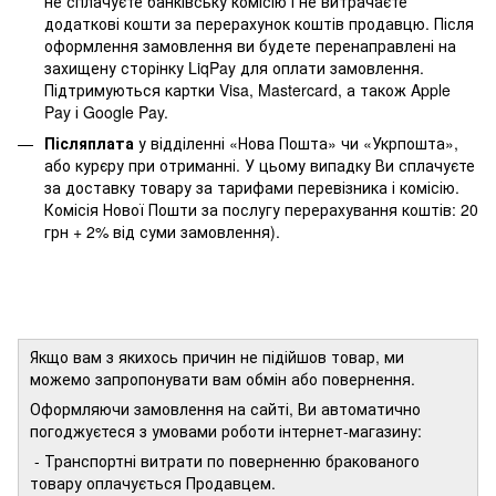
не сплачуєте банківську комісію і не витрачаєте
додаткові кошти за перерахунок коштів продавцю. Після
оформлення замовлення ви будете перенаправлені на
захищену сторінку LiqPay для оплати замовлення.
Підтримуються картки Visa, Mastercard, а також Apple
Pay і Google Pay.
Післяплата
у відділенні «Нова Пошта» чи «Укрпошта»,
або курєру при отриманні. У цьому випадку Ви сплачуєте
за доставку товару за тарифами перевізника і комісію.
Комісія Нової Пошти за послугу перерахування коштів: 20
грн + 2% від суми замовлення).
Якщо вам з якихось причин не підійшов товар, ми
можемо запропонувати вам обмін або повернення.
Оформляючи замовлення на сайті, Ви автоматично
погоджуєтеся з умовами роботи інтернет-магазину:
- Транспортні витрати по поверненню бракованого
товару оплачується Продавцем.