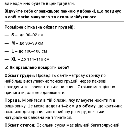
ви неодмінно будете в центрі уваги.
Відчуйте себе справжньою панною у вбранні, що поєднує
в собі магію минулого та стиль майбутнього.
Розмірна сітка (на обхват грудей):
S
– до 90–92 см
M
– до 96–99 см
L
– до 106–108 см
XL
– до 114–116 см
Як правильно поміряти себе?
📐
Обхват грудей:
Проведіть сантиметрову стрічку по
найбільш виступаючих точках грудей, через пахвові
западини та горизонтально по спині. Стрічка має щільно
прилягати, але не здавлювати.
Порада:
Міряйтеся в тій білизні, яку плануєте носити під
вишиванку. Це може додати
1–2 см до об'єму
, що критично
важливо для правильного вибору розміру, оскільки
натуральна бавовна не тягнеться.
Обхват стегон:
Оскільки сукня має вільний багатоярусний