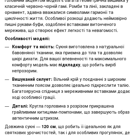
Головним акцентом моделі є багата геометрична вишивка у
класичній червоно-чорній гамі. Ромби та лінії, закладені в
орнамент, здавна вважалися символами гармонії та
циклічності життя. Особливої розкоші додають неймовірно
пишні рукави-буфи, оздоблені вставками витонченого
мережива, що створює ефект легкості та невагомості.
Особливості моделі:
Комфорт та якість:
Сукня виготовлена з натуральної
бавовняної тканини, яка приємна до тіла та дозволяє
шкірі дихати. Для вашої впевненості та максимального
комфорту модель має
підкладку
, що робить виріб
непрозорим.
Вишуканий силует:
Вільний крій у поєднанні з широким
тканинним поясом дозволяє ідеально підкреслити талію.
Багатоярусна спідниця з мереживними вставками додає
ході особливої грації.
Деталі:
Кругла горловина з розрізом прикрашена
грайливими китицями-помпонами, що завершують образ
автентичним штрихом.
Довжина сукні —
120 см
, що робить її ідеальною як для
святкових урочистостей, так і для особливих прогулянок, де