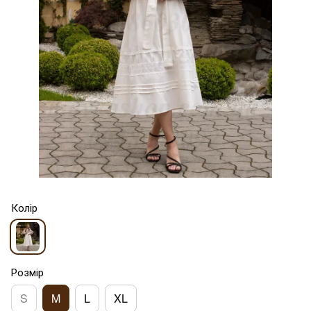
Колір
Розмір
S
M
L
XL