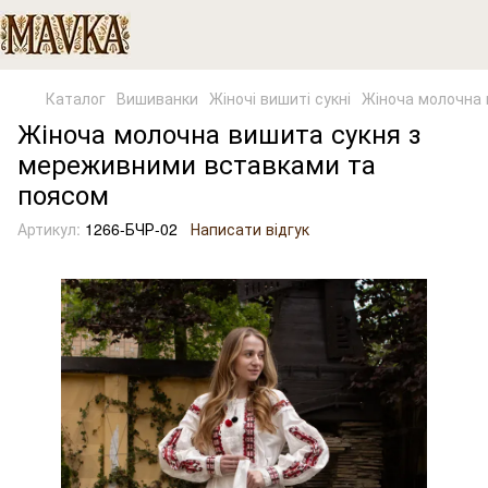
Каталог
Вишиванки
Жіночі вишиті сукні
Жіноча молочна 
Жіноча молочна вишита сукня з
мереживними вставками та
поясом
Артикул:
1266-БЧР-02
Написати відгук