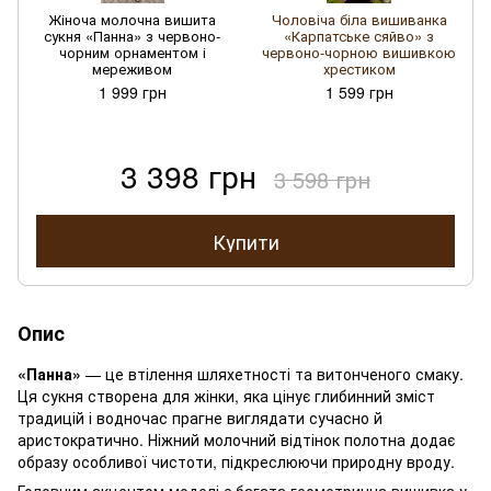
Жіноча молочна вишита
Чоловіча біла вишиванка
сукня «Панна» з червоно-
«Карпатське сяйво» з
чорним орнаментом і
червоно-чорною вишивкою
мереживом
хрестиком
1 999 грн
1 599 грн
3 398 грн
3 598 грн
Купити
Опис
«Панна»
— це втілення шляхетності та витонченого смаку.
Ця сукня створена для жінки, яка цінує глибинний зміст
традицій і водночас прагне виглядати сучасно й
аристократично. Ніжний молочний відтінок полотна додає
образу особливої чистоти, підкреслюючи природну вроду.