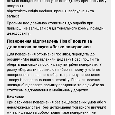
охайно складений товар у непошкоджому оригінальному
пакуванні;
відсутність слідів носіння, прання, забруднень та
запахів.
Просимо вас дбайливо ставитися до виробів при
примірці, не залишати сліди тонального крему, помади,
дезодоранту.
Повернення відправлень Нової пошти за
допомогою послуги «Легке повернення»
Для повернення отриманої посилки, перейдіть до
розділу «Мої відправлення» додатку Нової пошти та
оберіть відповідну посилку, яку потрібно повернути. У
рядку «Керувати посилкою» виберіть послугу «Легке
повернення», після чого оберіть причину повернення
товару із запропонованого переліку. Після створення
накладної відправте посилку продавцю та слідкуйте за
статусом відправлення в мобільному додатку.
Важливо!
При отриманні повернення без вищевказаних умов або у
неналежному стані (без дотримання товарного вигляду)
ми залишаємо за собою право таке повернення не