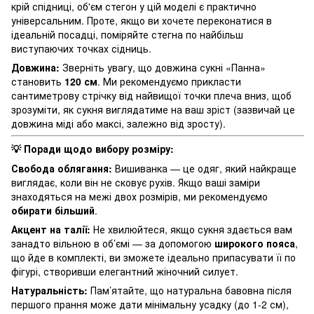
крій спідниці, об'єм стегон у цій моделі є практично
універсальним. Проте, якщо ви хочете переконатися в
ідеальній посадці, поміряйте стегна по найбільш
виступаючих точках сідниць.
Довжина:
Зверніть увагу, що довжина сукні «Панна»
становить
120 см
. Ми рекомендуємо прикласти
сантиметрову стрічку від найвищої точки плеча вниз, щоб
зрозуміти, як сукня виглядатиме на ваш зріст (зазвичай це
довжина міді або максі, залежно від зросту).
Поради щодо вибору розміру:
💡
Свобода облягання:
Вишиванка — це одяг, який найкраще
виглядає, коли він не сковує рухів. Якщо ваші заміри
знаходяться на межі двох розмірів, ми рекомендуємо
обирати більший
.
Акцент на талії:
Не хвилюйтеся, якщо сукня здається вам
занадто вільною в об’ємі — за допомогою
широкого пояса
,
що йде в комплекті, ви зможете ідеально припасувати її по
фігурі, створивши елегантний жіночний силует.
Натуральність:
Пам’ятайте, що натуральна бавовна після
першого прання може дати мінімальну усадку (до 1-2 см),