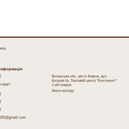
ежах
 інформація
2
Волинська обл., місто Ковель, вул.
Косачів 4а. Торговий центр "Континент"
и вам?
2-ий поверх.
Мапа проїзду
2
2
2
025@gmail.com