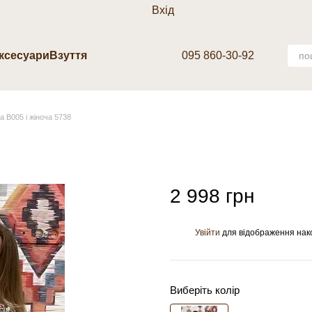
Вхід
аксесуари
Взуття
095 860-30-92
 B005 і жіноча 5738
2 998 грн
Увійти
для відображення нак
%
Виберіть колір