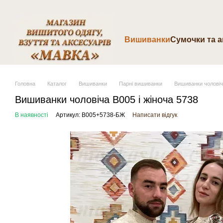
Перейти до основного контенту
Вишиванки
Cумочки та 
Головна
Каталог
Вишиванки
Парні вишиванки
Вишиванки чоловіча
Вишиванки чоловіча B005 і жіноча 5738
В наявності
Артикул: B005+5738-БЖ
Написати відгук