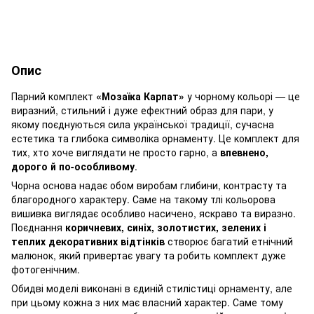
Опис
Парний комплект
«Мозаїка Карпат»
у чорному кольорі — це
виразний, стильний і дуже ефектний образ для пари, у
якому поєднуються сила української традиції, сучасна
естетика та глибока символіка орнаменту. Це комплект для
тих, хто хоче виглядати не просто гарно, а
впевнено,
дорого й по-особливому
.
Чорна основа надає обом виробам глибини, контрасту та
благородного характеру. Саме на такому тлі кольорова
вишивка виглядає особливо насичено, яскраво та виразно.
Поєднання
коричневих, синіх, золотистих, зелених і
теплих декоративних відтінків
створює багатий етнічний
малюнок, який привертає увагу та робить комплект дуже
фотогенічним.
Обидві моделі виконані в єдиній стилістиці орнаменту, але
при цьому кожна з них має власний характер. Саме тому