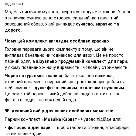
відтінках
Модель виглядає мужньо, акуратно та дуже стильно. У парі
з жіночою сукнею вона створює сильний, контрастний і
завершений образ, який виглядає
сучасно, виразно та
дорого
.
Чому цей комплект виглядає особливо красиво
Головна перевага цього комплекту в тому, що він не
виглядає банально чи “однаково для двох”. Це не просто
парний одяг, а
візуально продуманий комплект для пари
,
у якому поєднано жіночу виразність і чоловічу стриманість.
Чорна натуральна тканина
, багатоколірна вишивка,
етнічний орнамент і виразний контраст кольорів роблять
цей комплект
дуже фотогенічним, стильним і сучасним
.
Це саме той варіант, який добре виглядає і в житті, і на
фото, і в кадрі, і на святковій події.
Ідеальний вибір для ваших особливих моментів
🖤
Парний комплект
«Мозаїка Карпат»
чудово підійде для:
•
фотосесій для пари
— щоб створити стильні, атмосферні
та емоційні кадри