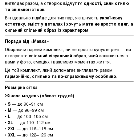
виглядає разом, а створює
відчуття єдності, сили стилю
та спільної історії
.
Він ідеально підійде для тих пар, які цінують
українську
естетику, зміст у деталях і хочуть мати не просто одяг, а
сильний спільний образ із характером
.
Порада від «Мавка»
Обираючи парний комплект, ви не просто купуєте речі — ви
створюєте
спільний візуальний образ
, який залишиться з
вами у фото, емоціях і важливих моментах життя.
Це той комплект, який допомагає виглядати разом
гармонійно, стильно та по-справжньому особливо
.
Розмірна сітка
Жіноча модель (обхват грудей)
•
S
— до 90–91 см
•
M
— до 96–99 см
•
L
— до 103–105 см
•
XL
— до 110–112 см
•
2XL
— до 116–118 см
•
3XL
— до 122–126 см