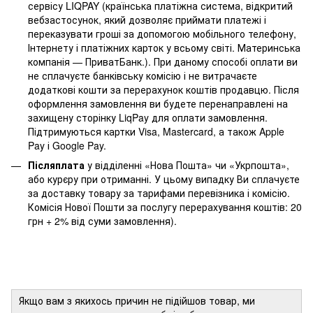
сервісу LIQPAY (країнська платіжна система, відкритий
вебзастосунок, який дозволяє приймати платежі і
переказувати гроші за допомогою мобільного телефону,
Інтернету і платіжних карток у всьому світі. Материнська
компанія — ПриватБанк.). При даному способі оплати ви
не сплачуєте банківську комісію і не витрачаєте
додаткові кошти за перерахунок коштів продавцю. Після
оформлення замовлення ви будете перенаправлені на
захищену сторінку LiqPay для оплати замовлення.
Підтримуються картки Visa, Mastercard, а також Apple
Pay і Google Pay.
Післяплата
у відділенні «Нова Пошта» чи «Укрпошта»,
або курєру при отриманні. У цьому випадку Ви сплачуєте
за доставку товару за тарифами перевізника і комісію.
Комісія Нової Пошти за послугу перерахування коштів: 20
грн + 2% від суми замовлення).
Якщо вам з якихось причин не підійшов товар, ми