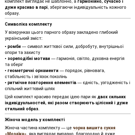
комплект виглядає не шаблонно, а
гармонійно, сучасно і
дуже красиво в парі
, зберігаючи індивідуальність кожного
образу.
Символіка комплекту
У візерунках цього парного образу закладено глибокий
український зміст:
•
ромби
— символ життєвої сили, добробуту, внутрішньої
опори та захисту
•
зореподібні мотиви
— гармонія, світло, духовна енергія
та оберіг
•
геометричні орнаменти
— порядок, рівновага,
стабільність і зв’язок поколінь
•
ритмічне повторення елементів
— єдність, узгодженість і
спільний життєвий шлях
Цей комплект красиво передає ідею пари як
двох сильних
індивідуальностей, які разом створюють цілісний і дуже
стильний образ
.
Жіноча модель у комплекті
Жіноча частина комплекту — це
чорна вишита сукня
«Мозаїка»
, яка виглядає виразно, благородно й дуже