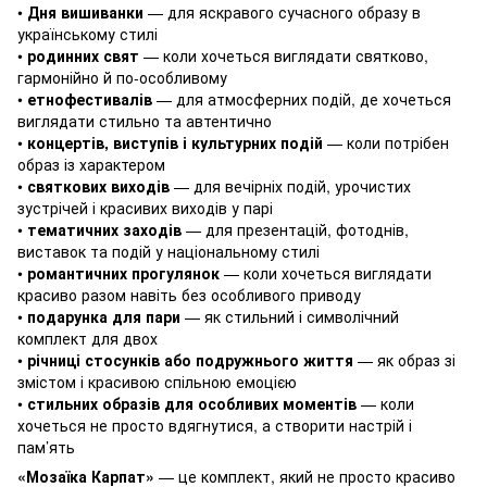
•
Дня вишиванки
— для яскравого сучасного образу в
українському стилі
•
родинних свят
— коли хочеться виглядати святково,
гармонійно й по-особливому
•
етнофестивалів
— для атмосферних подій, де хочеться
виглядати стильно та автентично
•
концертів, виступів і культурних подій
— коли потрібен
образ із характером
•
святкових виходів
— для вечірніх подій, урочистих
зустрічей і красивих виходів у парі
•
тематичних заходів
— для презентацій, фотоднів,
виставок та подій у національному стилі
•
романтичних прогулянок
— коли хочеться виглядати
красиво разом навіть без особливого приводу
•
подарунка для пари
— як стильний і символічний
комплект для двох
•
річниці стосунків або подружнього життя
— як образ зі
змістом і красивою спільною емоцією
•
стильних образів для особливих моментів
— коли
хочеться не просто вдягнутися, а створити настрій і
пам’ять
«Мозаїка Карпат»
— це комплект, який не просто красиво