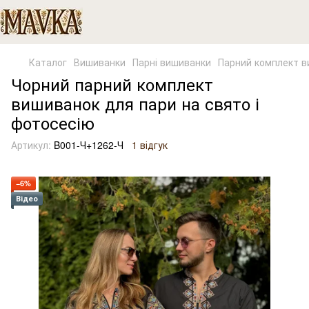
Каталог
Вишиванки
Парні вишиванки
Парний комплект в
Чорний парний комплект
вишиванок для пари на свято і
фотосесію
Артикул:
B001-Ч+1262-Ч
1 відгук
−6%
Відео