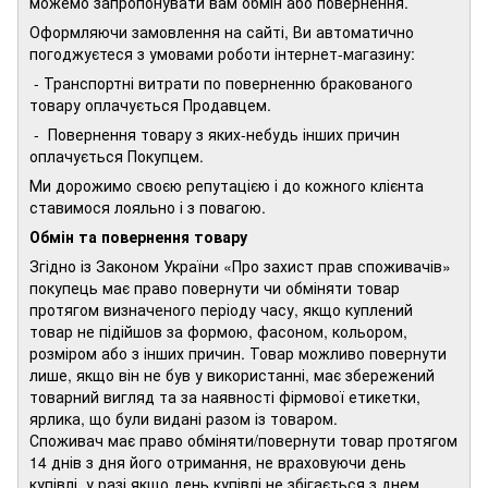
можемо запропонувати вам обмін або повернення.
Оформляючи замовлення на сайті, Ви автоматично
погоджуєтеся з умовами роботи інтернет-магазину:
- Транспортні витрати по поверненню бракованого
товару оплачується Продавцем.
- Повернення товару з яких-небудь інших причин
оплачується Покупцем.
Ми дорожимо своєю репутацією і до кожного клієнта
ставимося лояльно і з повагою.
Обмін та повернення товару
Згідно із Законом України «Про захист прав споживачів»
покупець має право повернути чи обміняти товар
протягом визначеного періоду часу, якщо куплений
товар не підійшов за формою, фасоном, кольором,
розміром або з інших причин. Товар можливо повернути
лише, якщо він не був у використанні, має збережений
товарний вигляд та за наявності фірмової етикетки,
ярлика, що були видані разом із товаром.
Споживач має право обміняти/повернути товар протягом
14 днів з дня його отримання, не враховуючи день
купівлі, у разі якщо день купівлі не збігається з днем