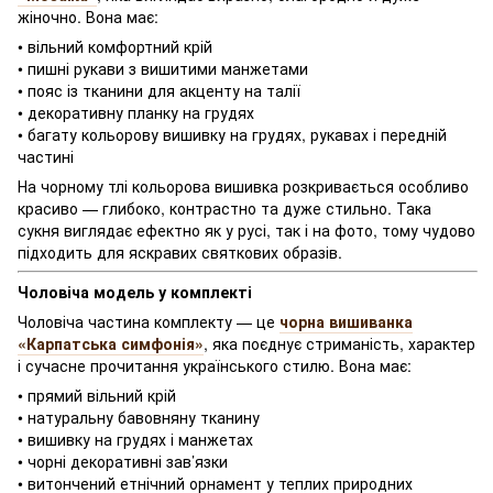
жіночно. Вона має:
• вільний комфортний крій
• пишні рукави з вишитими манжетами
• пояс із тканини для акценту на талії
• декоративну планку на грудях
• багату кольорову вишивку на грудях, рукавах і передній
частині
На чорному тлі кольорова вишивка розкривається особливо
красиво — глибоко, контрастно та дуже стильно. Така
сукня виглядає ефектно як у русі, так і на фото, тому чудово
підходить для яскравих святкових образів.
Чоловіча модель у комплекті
Чоловіча частина комплекту — це
чорна вишиванка
«Карпатська симфонія»
, яка поєднує стриманість, характер
і сучасне прочитання українського стилю. Вона має:
• прямий вільний крій
• натуральну бавовняну тканину
• вишивку на грудях і манжетах
• чорні декоративні зав’язки
• витончений етнічний орнамент у теплих природних