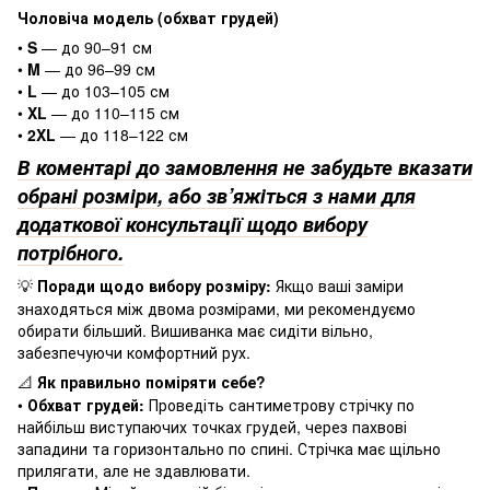
Чоловіча модель (обхват грудей)
•
S
— до 90–91 см
•
M
— до 96–99 см
•
L
— до 103–105 см
•
XL
— до 110–115 см
•
2XL
— до 118–122 см
В коментарі до замовлення не забудьте вказати
обрані розміри, або зв’яжіться з нами для
додаткової консультації щодо вибору
потрібного.
Поради щодо вибору розміру:
Якщо ваші заміри
💡
знаходяться між двома розмірами, ми рекомендуємо
обирати більший. Вишиванка має сидіти вільно,
забезпечуючи комфортний рух.
Як правильно поміряти себе?
📐
•
Обхват грудей:
Проведіть сантиметрову стрічку по
найбільш виступаючих точках грудей, через пахвові
западини та горизонтально по спині. Стрічка має щільно
прилягати, але не здавлювати.