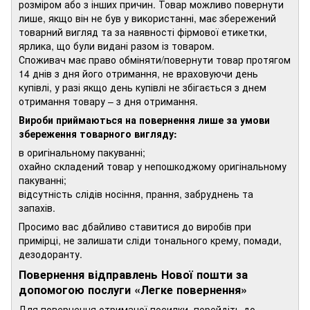
розміром або з інших причин. Товар можливо повернути
лише, якщо він не був у використанні, має збережений
товарний вигляд та за наявності фірмової етикетки,
ярлика, що були видані разом із товаром.
Споживач має право обміняти/повернути товар протягом
14 днів з дня його отримання, не враховуючи день
купівлі, у разі якщо день купівлі не збігається з днем
отримання товару – з дня отримання.
Вироби приймаються на повернення лише за умови
збереження товарного вигляду:
в оригінальному пакуванні;
охайно складений товар у непошкоджому оригінальному
пакуванні;
відсутність слідів носіння, прання, забруднень та
запахів.
Просимо вас дбайливо ставитися до виробів при
примірці, не залишати сліди тонального крему, помади,
дезодоранту.
Повернення відправлень Нової пошти за
допомогою послуги «Легке повернення»
Для повернення отриманої посилки, перейдіть до