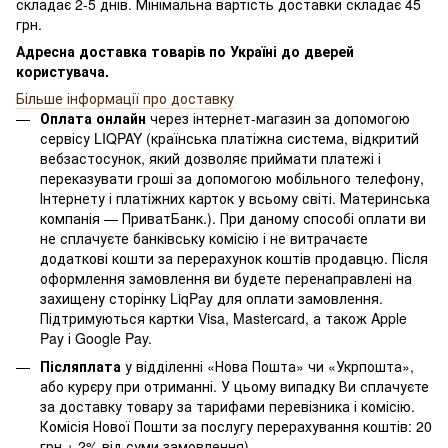
складає 2-5 днів. Мінімальна вартість доставки складає 45
грн.
Адресна доставка товарів по Україні до дверей
користувача.
Більше інформації про доставку
Оплата онлайн
через інтернет-магазин за допомогою
сервісу LIQPAY (країнська платіжна система, відкритий
вебзастосунок, який дозволяє приймати платежі і
переказувати гроші за допомогою мобільного телефону,
Інтернету і платіжних карток у всьому світі. Материнська
компанія — ПриватБанк.). При даному способі оплати ви
не сплачуєте банківську комісію і не витрачаєте
додаткові кошти за перерахунок коштів продавцю. Після
оформлення замовлення ви будете перенаправлені на
захищену сторінку LiqPay для оплати замовлення.
Підтримуються картки Visa, Mastercard, а також Apple
Pay і Google Pay.
Післяплата
у відділенні «Нова Пошта» чи «Укрпошта»,
або курєру при отриманні. У цьому випадку Ви сплачуєте
за доставку товару за тарифами перевізника і комісію.
Комісія Нової Пошти за послугу перерахування коштів: 20
грн + 2% від суми замовлення).