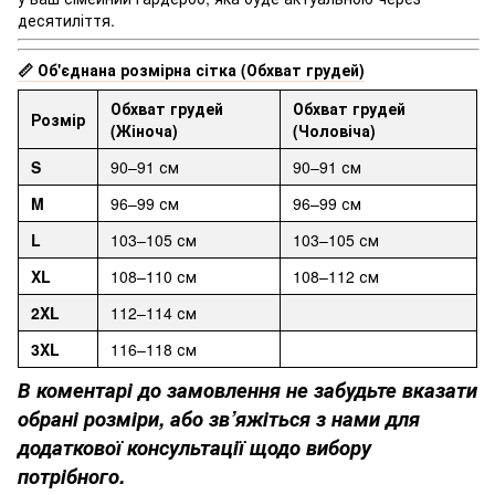
десятиліття.
Об'єднана розмірна сітка (Обхват грудей)
📏
Обхват грудей
Обхват грудей
Розмір
(Жіноча)
(Чоловіча)
S
90–91 см
90–91 см
M
96–99 см
96–99 см
L
103–105 см
103–105 см
XL
108–110 см
108–112 см
2XL
112–114 см
3XL
116–118 см
В коментарі до замовлення не забудьте вказати
обрані розміри, або зв’яжіться з нами для
додаткової консультації щодо вибору
потрібного.