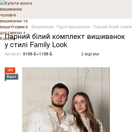
Каталог
Вишиванки
Парні вишиванки
Парний білий сіме
Парний білий комплект вишиванок
у стилі Family Look
Артикул:
9198-Б+1198-Б
2 відгуки
−6%
Відео