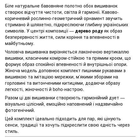
Біле натуральне бавовняне полотно обох вишиванок
створює відчуття чистоти, світла й гармонії. Кавово-
коричневий рослинно-геометричний орнамент звучить
стримано й шляхетно, підкреслюючи глибину українських
символів. У центрі композиції —
дерево роду
як образ
безперервності життя, сили коріння та впевненості в
майбутньому.
Чоловіча вишиванка вирізняється лаконічною вертикаллю
вишивки, класичним коміром-стійкою та прямим кроєм, що
формує образ спокійної впевненості й внутрішньої опори.
Жіноча модель доповнює комплект пишними рукавами з
вишивкою та імітацією мережки, м’якими зборами на
горловині та витонченими китицями, додаючи образу
легкості, жіночності й boho-настрою.
Разом ці дві вишиванки створюють гармонійний дует —
візуально цілісний, емоційно наповнений і надзвичайно
фотогенічний.
Цей комплект ідеально підходить для пар, які цінують
сенси, традиції та хочуть підкреслити свою єдність через
стиль.