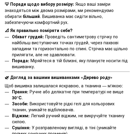
Поради щодо вибору розміру:
Якщо ваші заміри
💡
знаходяться між двома розмірами, ми рекомендуємо
обирати
більший
. Вишиванка має сидіти вільно,
забезпечуючи комфортний рух.
Як правильно поміряти себе?
📐
Обхват грудей:
Проведіть сантиметрову стрічку по
найбільш виступаючих точках грудей, через пахвові
западини та горизонтально по спині. Стрічка має щільно
прилягати, але не здавлювати.
Порада:
Міряйтеся в тій білизні, яку плануєте носити під
вишиванку.
Догляд за вашими вишиванками «Дерево роду»
🌿
Щоб вишивка залишалася яскравою, а тканина — м'якою:
Прання:
Ручне або делікатне при температурі не вище
30°C
.
Засоби:
Використовуйте рідкі гелі для кольорових
тканин, уникайте відбілювачів.
Віджим:
Легкий ручний віджим, не викручуйте тканину
силою.
Сушіння:
У розправленому вигляді, в тіні (уникайте
прямих сонячних променів).