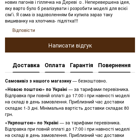
нових пагонів і гіллячка на Дереві ☺️. Неперевершена ідея,
яку варто було б реалізувати і розробити моделі для всієї
сімʼї. Я сама із задоволенням би купила зараз таку
вишиванку на хлопчика- підлітка!!!
Відповісти
Написати відгук
Доставка
Оплата
Гарантія
Повернення
К
Самовивіз з нашого магазину
— безкоштовно.
«Новою поштою» по Україні
— за тарифами перевізника.
Відправка при повній оплаті до 17:00 і при навності моделі
на складі в день замовлення. Приблизний час доставки
складає 1-3 дні. Мінімальна вартість доставки складає 80
грн.
«Укрпоштою» по Україні
— за тарифами перевізника.
Відправка при повній оплаті до 17:00 і при навності моделі
на складі в день замовлення. Приблизний час доставки