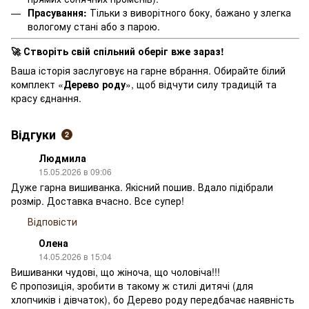
Прасування:
Тільки з виворітного боку, бажано у злегка
вологому стані або з парою.
Створіть свій спільний оберіг вже зараз!
🚀
Ваша історія заслуговує на гарне вбрання. Обирайте білий
комплект «
Дерево роду
», щоб відчути силу традицій та
красу єднання.
Відгуки
2
Людмила
15.05.2026 в 09:06
Дуже гарна вишиванка. Якісний пошив. Вдало підібрали
розмір. Доставка вчасно. Все супер!
Відповісти
Олена
14.05.2026 в 15:04
Вишиванки чудові, що жіноча, що чоловіча!!!
Є пропозиція, зробити в такому ж стилі дитячі (для
хлопчиків і дівчаток), бо Дерево роду передбачає наявність