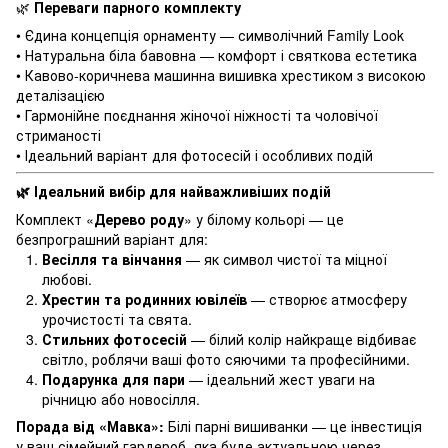
Переваги парного комплекту
🌿
• Єдина концепція орнаменту — символічний Family Look
• Натуральна біла бавовна — комфорт і святкова естетика
• Кавово-коричнева машинна вишивка хрестиком з високою
деталізацією
• Гармонійне поєднання жіночої ніжності та чоловічої
стриманості
• Ідеальний варіант для фотосесій і особливих подій
Ідеальний вибір для найважливіших подій
🌿
Комплект «
Дерево роду
» у білому кольорі — це
безпрограшний варіант для:
Весілля та вінчання
— як символ чистої та міцної
любові.
Хрестин та родинних ювілеїв
— створює атмосферу
урочистості та свята.
Стильних фотосесій
— білий колір найкраще відбиває
світло, роблячи ваші фото сяючими та професійними.
Подарунка для пари
— ідеальний жест уваги на
річницю або новосілля.
Порада від «Мавка»:
Білі парні вишиванки — це інвестиція
у ваш сімейний гардероб, яка буде актуальною через