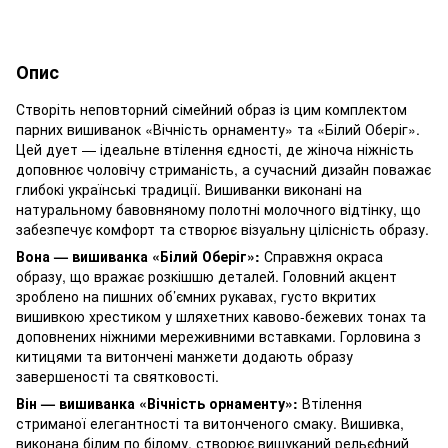
Опис
Створіть неповторний сімейний образ із цим комплектом
парних вишиванок «Вічність орнаменту» та «Білий Оберіг».
Цей дует — ідеальне втілення єдності, де жіноча ніжність
доповнює чоловічу стриманість, а сучасний дизайн поважає
глибокі українські традиції. Вишиванки виконані на
натуральному бавовняному полотні молочного відтінку, що
забезпечує комфорт та створює візуальну цілісність образу.
Вона — вишиванка «Білий Оберіг»:
Справжня окраса
образу, що вражає розкішшю деталей. Головний акцент
зроблено на пишних об’ємних рукавах, густо вкритих
вишивкою хрестиком у шляхетних кавово-бежевих тонах та
доповнених ніжними мереживними вставками. Горловина з
китицями та витончені манжети додають образу
завершеності та святковості.
Він — вишиванка «Вічність орнаменту»:
Втілення
стриманої елегантності та витонченого смаку. Вишивка,
виконана білим по білому, створює вишуканий рельєфний