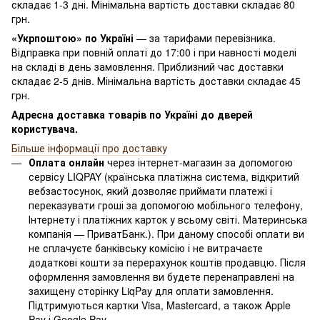
складає 1-3 дні. Мінімальна вартість доставки складає 80
грн.
«Укрпоштою» по Україні
— за тарифами перевізника.
Відправка при повній оплаті до 17:00 і при навності моделі
на складі в день замовлення. Приблизний час доставки
складає 2-5 днів. Мінімальна вартість доставки складає 45
грн.
Адресна доставка товарів по Україні до дверей
користувача.
Більше інформації про доставку
Оплата онлайн
через інтернет-магазин за допомогою
сервісу LIQPAY (країнська платіжна система, відкритий
вебзастосунок, який дозволяє приймати платежі і
переказувати гроші за допомогою мобільного телефону,
Інтернету і платіжних карток у всьому світі. Материнська
компанія — ПриватБанк.). При даному способі оплати ви
не сплачуєте банківську комісію і не витрачаєте
додаткові кошти за перерахунок коштів продавцю. Після
оформлення замовлення ви будете перенаправлені на
захищену сторінку LiqPay для оплати замовлення.
Підтримуються картки Visa, Mastercard, а також Apple
Pay і Google Pay.