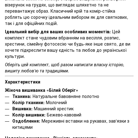
візерунок на грудях, що виглядає шляхетно та не
перевантажує образ. Класичний крій та комір-стійка
роблять цю сорочку ідеальним вибором як для святкових,
так і для офіційних подій.
Ідеальний вибір для ваших особливих моментів:
Цей
комплект стане чудовим вбранням на весілля, розпис,
хрестини, сімейну фотосесію чи будь-яке інше свято, де ви
хочете підкреслити вашу єдність та любов до української
культури.
Оберіть цей комплект, щоб разом написати власну історію,
вишиту любов'ю та традиціями.
Характеристики
Жіноча вишиванка «Білий Оберіг»
Тканина:
Натуральне бавовняне полотно
Колір тканини:
Молочний
Вишивка:
Машинний хрестик
Колір вишивки:
Бежево-кавовий
Оздоблення:
Мереживні вставки на рукавах, зав'язки з
китицями