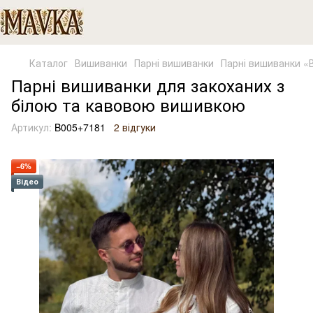
Каталог
Вишиванки
Парні вишиванки
Парні вишиванки «В
Парні вишиванки для закоханих з
білою та кавовою вишивкою
Артикул:
B005+7181
2 відгуки
−6%
Відео