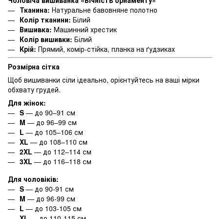
Чоловіча вишиванка «Вічність орнаменту»
Тканина:
Натуральне бавовняне полотно
Колір тканини:
Білий
Вишивка:
Машинний хрестик
Колір вишивки:
Білий
Крій:
Прямий, комір-стійка, планка на ґудзиках
Розмірна сітка
Щоб вишиванки сіли ідеально, орієнтуйтесь на ваші мірки
обхвату грудей.
Для жінок:
S
— до 90–91 см
M
— до 96–99 см
L
— до 105–106 см
XL
— до 108–110 см
2XL
— до 112–114 см
3XL
— до 116–118 см
Для чоловіків:
S
— до 90-91 см
M
— до 96-99 см
L
— до 103-105 см
XL
— до 110-115 см