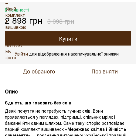
В наявності
2 898 грн
3 098 грн
Купити
Увійти
для відображення накопичувальної знижки
%
До обраного
Порівняти
Опис
Єдність, що говорить без слів
Деякі почуття не потребують гучних слів. Вони
проявляються у поглядах, підтримці, спільних мріях і
бажанні йти одним шляхом. Саме таку історію розповідає
парний комплект вишиванок
«Мереживо світла
і Вічність
орнаменту»
— поєднання витонченої української традиції,