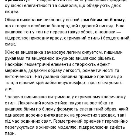
сучасної елегантності та символів, що об'єднують двох
людей.
Обидві вишиванки виконані у світлій гамі
білим по білому
,
що створює особливо благородний і дорогий вигляд. Біла
вишивка тон у тон не перевантажує образ, а навпаки —
підкреслює природну красу, стриманий стиль і бездоганний
смак.
Жіноча вишиванка зачаровує легким силуетом, пишними
рукавами та вишуканою ажурною вишивкою рішельє.
Наскрізні геометричні елементи створюють ефект
мережива, додаючи образу легкості, романтичності та
витонченості. Натуральна бавовна приємно прилягає до
тіла, а вільний крій забезпечує комфорт протягом усього
дня.
Чоловіча вишиванка витримана у стриманому класичному
стилі. Лаконічний комір-стійка, акуратна застібка та
вишивка білим по білому формують елегантний образ, який
однаково доречно виглядає як на урочистих заходах, так і
під час родинних свят. Геометричний орнамент гармонійно
перегукується з жіночою моделлю, підкреслюючи єдність
пари.