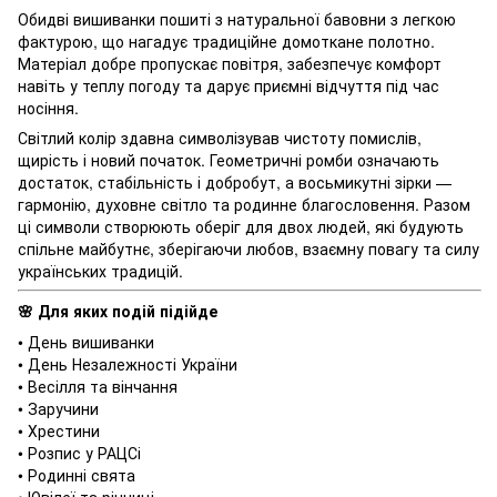
Обидві вишиванки пошиті з натуральної бавовни з легкою
фактурою, що нагадує традиційне домоткане полотно.
Матеріал добре пропускає повітря, забезпечує комфорт
навіть у теплу погоду та дарує приємні відчуття під час
носіння.
Світлий колір здавна символізував чистоту помислів,
щирість і новий початок. Геометричні ромби означають
достаток, стабільність і добробут, а восьмикутні зірки —
гармонію, духовне світло та родинне благословення. Разом
ці символи створюють оберіг для двох людей, які будують
спільне майбутнє, зберігаючи любов, взаємну повагу та силу
українських традицій.
Для яких подій підійде
🌸
• День вишиванки
• День Незалежності України
• Весілля та вінчання
• Заручини
• Хрестини
• Розпис у РАЦСі
• Родинні свята