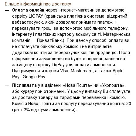
Більше інформації про доставку
Оплата онлайн
через інтернет-магазин за допомогою
сервісу LIQPAY (країнська платіжна система, відкритий
вебзастосунок, який дозволяє приймати платежі і
переказувати гроші за допомогою мобільного телефону,
Інтернету і платіжних карток у всьому світі. Материнська
компанія — ПриватБанк.). При даному способі оплати ви
не сплачуєте банківську комісію і не витрачаєте
додаткові кошти за перерахунок коштів продавцю. Після
оформлення замовлення ви будете перенаправлені на
захищену сторінку LiqPay для оплати замовлення.
Підтримуються картки Visa, Mastercard, а також Apple
Pay і Google Pay.
Післяплата
у відділенні «Нова Пошта» чи «Укрпошта»,
або курєру при отриманні. У цьому випадку Ви сплачуєте
за доставку товару за тарифами перевізника і комісію.
Комісія Нової Пошти за послугу перерахування коштів: 20
грн + 2% від суми замовлення).