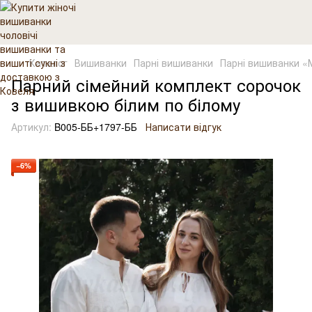
Каталог
Вишиванки
Парні вишиванки
Парні вишиванки «М
Парний сімейний комплект сорочок
з вишивкою білим по білому
Артикул:
B005-ББ+1797-ББ
Написати відгук
−6%