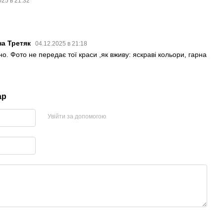
025 в 21:32
на Третяк
04.12.2025 в 21:18
но. Фото не передає тої краси ,як вживу: яскраві кольори, гарна
ар
Увійти за допомогою