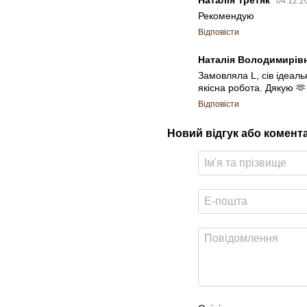
Наталія Третяк
04.12.2
Рекомендую
Відповісти
Наталія Володимирів
Замовляла L, сів ідеаль
якісна робота. Дякую 🫶
Відповісти
Новий відгук або комент