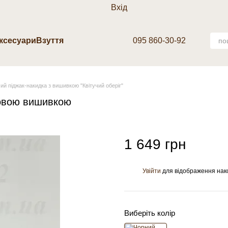
Вхід
аксесуари
Взуття
095 860-30-92
ий піджак-накидка з вишивкою "Квітучий оберіг"
ковою вишивкою
1 649 грн
Увійти
для відображення нак
%
Виберіть колір