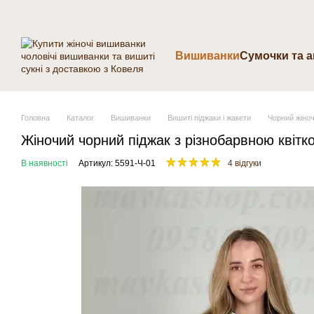
Перейти до основного контенту
Вишиванки
Cумочки та 
Головна
Каталог
Вишиванки
Вишиті піджаки і жакети
Чорний жіноч
Жіночий чорний піджак з різнобарвною квіт
В наявності
Артикул: 5591-Ч-01
4 відгуки