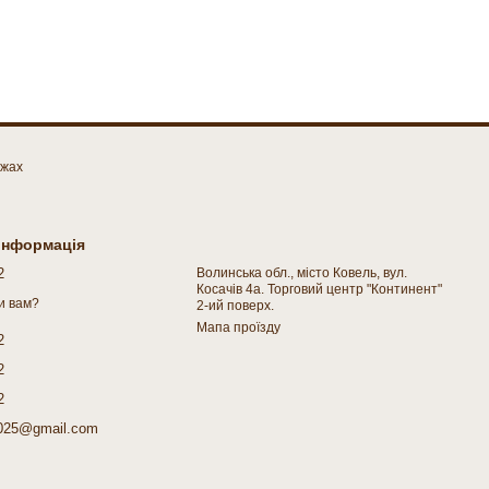
ежах
 інформація
2
Волинська обл., місто Ковель, вул.
Косачів 4а. Торговий центр "Континент"
и вам?
2-ий поверх.
Мапа проїзду
2
2
2
025@gmail.com