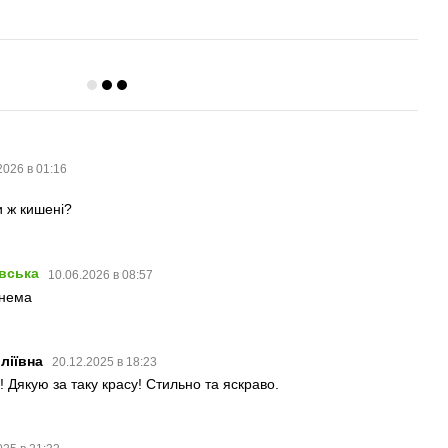
2026 в 01:16
и ж кишені?
евська
10.06.2026 в 08:57
 нема
ліївна
20.12.2025 в 18:23
і! Дякую за таку красу! Стильно та яскраво.