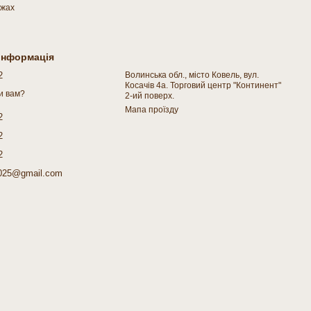
ежах
 інформація
2
Волинська обл., місто Ковель, вул.
Косачів 4а. Торговий центр "Континент"
и вам?
2-ий поверх.
Мапа проїзду
2
2
2
025@gmail.com