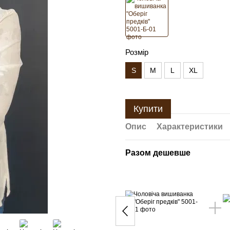
Розмір
S
M
L
XL
Купити
Опис
Характеристики
Разом дешевше