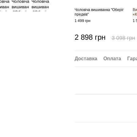
Чоловіча вишиванка "Оберіг
Ви
предків"
«К
1 499 грн
1 
2 898 грн
3 098 грн
Доставка
Оплата
Гар