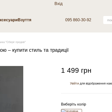
Вхід
аксесуари
Взуття
095 860-30-92
нка "Оберіг предків"
ю – купити стиль та традиції
1 499 грн
Увійти
для відображення нак
%
Виберіть колір