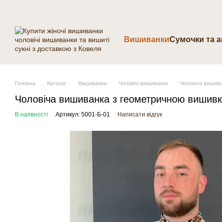
Перейти до основного контенту
Вишиванки
Cумочки та 
Головна
Каталог
Вишиванки
Чоловічі вишиванки
Чоловіча вишива
Чоловіча вишиванка з геометричною вишивко
В наявності
Артикул: 5001-Б-01
Написати відгук