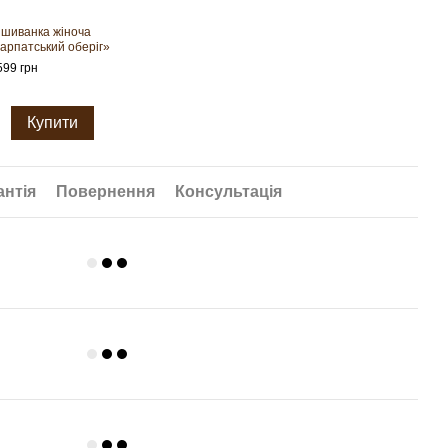
шиванка жіноча
Чоло
арпатський оберіг»
предк
599 грн
1 499
2 
Купити
антія
Повернення
Консультація