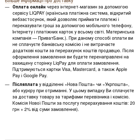
Більше інформації про доставку
Оплата онлайн
через інтернет-магазин за допомогою
сервісу LIQPAY (країнська платіжна система, відкритий
вебзастосунок, який дозволяє приймати платежі і
переказувати гроші за допомогою мобільного телефону,
Інтернету і платіжних карток у всьому світі. Материнська
компанія — ПриватБанк.). При даному способі оплати ви
не сплачуєте банківську комісію і не витрачаєте
додаткові кошти за перерахунок коштів продавцю. Після
оформлення замовлення ви будете перенаправлені на
захищену сторінку LiqPay для оплати замовлення.
Підтримуються картки Visa, Mastercard, а також Apple
Pay і Google Pay.
Післяплата
у відділенні «Нова Пошта» чи «Укрпошта»,
або курєру при отриманні. У цьому випадку Ви сплачуєте
за доставку товару за тарифами перевізника і комісію.
Комісія Нової Пошти за послугу перерахування коштів: 20
грн + 2% від суми замовлення).