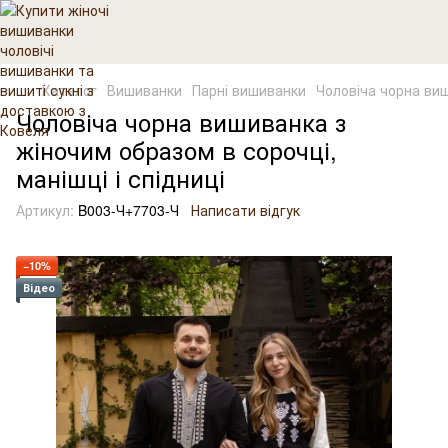
Каталог
Вишиванки
Парні вишиванки
Чоловіча чорна виш
Чоловіча чорна вишиванка з
жіночим образом в сорочці,
манішці і спідниці
Артикул:
B003-Ч+7703-Ч
Написати відгук
−10%
Відео