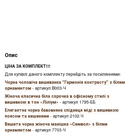
Опис
ЦІНА ЗА КОМПЛЕКТ!!!
Для купівлі даного комплекту перейдіть за посиляннями:
Чорна чоловіча вишиванка "Гармонія контрасту" з білим
орнаментом
- артикул B003-Ч
Жіноча класична біла сорочка в офісному стилі з
вишивкою в тон «Ліліум»
- артикул 1795-ББ
Елегантна чорна бавовняна спідниця міді з вишивкою
поясом та кишенями
- артикул 2102-Ч
Вишита чорна жіноча манішка «Символ» з білим
орнаментом
- артикул 7703-Ч