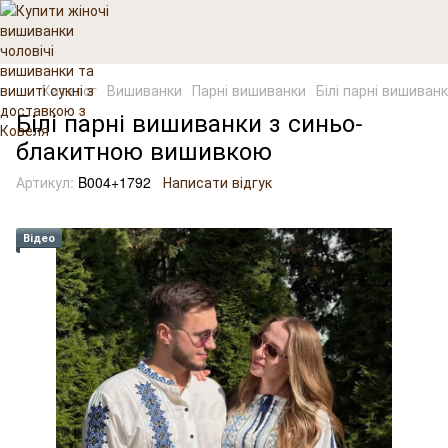
Каталог
Вишиванки
Парні вишиванки
Білі парні вишиван
Білі парні вишиванки з синьо-
блакитною вишивкою
Артикул:
B004+1792
Написати відгук
Відео