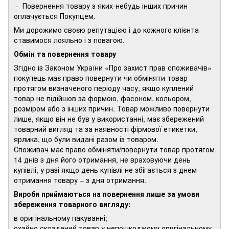
- Повернення товару з яких-небудь інших причин
оплачується Покупцем.
Ми дорожимо своєю репутацією і до кожного клієнта
ставимося лояльно і з повагою.
Обмін та повернення товару
Згідно із Законом України «Про захист прав споживачів»
покупець має право повернути чи обміняти товар
протягом визначеного періоду часу, якщо куплений
товар не підійшов за формою, фасоном, кольором,
розміром або з інших причин. Товар можливо повернути
лише, якщо він не був у використанні, має збережений
товарний вигляд та за наявності фірмової етикетки,
ярлика, що були видані разом із товаром.
Споживач має право обміняти/повернути товар протягом
14 днів з дня його отримання, не враховуючи день
купівлі, у разі якщо день купівлі не збігається з днем
отримання товару – з дня отримання.
Вироби приймаються на повернення лише за умови
збереження товарного вигляду:
в оригінальному пакуванні;
охайно складений товар у непошкоджому оригінальному