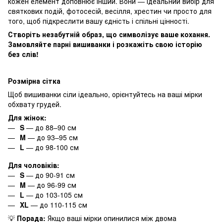
кожен елемент доповнює інший. Вони — ідеальний вибір для
святкових подій, фотосесій, весілля, хрестин чи просто для
того, щоб підкреслити вашу єдність і спільні цінності.
Створіть незабутній образ, що символізує ваше кохання.
Замовляйте парні вишиванки і розкажіть свою історію
без слів!
Розмірна сітка
Щоб вишиванки сіли ідеально, орієнтуйтесь на ваші мірки
обхвату грудей.
Для жінок:
S
— до 88–90 см
M
— до 93–95 см
L
— до 98-100 см
Для чоловіків:
S
— до 90-91 см
M
— до 96-99 см
L
— до 103-105 см
XL
— до 110-115 см
💡
Порада:
Якщо ваші мірки опинилися між двома