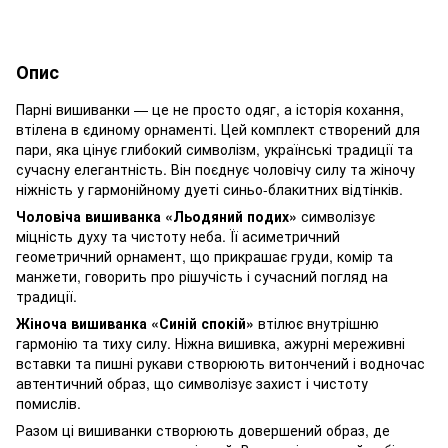
Опис
Парні вишиванки — це не просто одяг, а історія кохання,
втілена в єдиному орнаменті. Цей комплект створений для
пари, яка цінує глибокий символізм, українські традиції та
сучасну елегантність. Він поєднує чоловічу силу та жіночу
ніжність у гармонійному дуеті синьо-блакитних відтінків.
Чоловіча вишиванка «Льодяний подих»
символізує
міцність духу та чистоту неба. Її асиметричний
геометричний орнамент, що прикрашає груди, комір та
манжети, говорить про рішучість і сучасний погляд на
традиції.
Жіноча вишиванка «Синій спокій»
втілює внутрішню
гармонію та тиху силу. Ніжна вишивка, ажурні мереживні
вставки та пишні рукави створюють витончений і водночас
автентичний образ, що символізує захист і чистоту
помислів.
Разом ці вишиванки створюють довершений образ, де