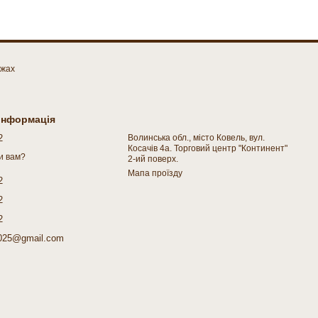
ежах
 інформація
2
Волинська обл., місто Ковель, вул.
Косачів 4а. Торговий центр "Континент"
и вам?
2-ий поверх.
Мапа проїзду
2
2
2
025@gmail.com