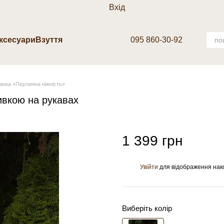
Вхід
аксесуари
Взуття
095 860-30-92
анка «Перлинна ніжність»
ивкою на рукавах
1 399 грн
Увійти
для відображення нак
%
Виберіть колір