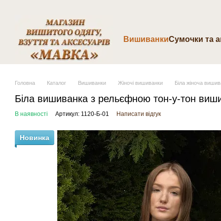
Перейти до основного контенту
Вишиванки
Cумочки та 
Головна
Каталог
Вишиванки
Жіночі вишиванки
Біла жіноча вишив
Біла вишиванка з рельєфною тон-у-тон виш
В наявності
Артикул: 1120-Б-01
Написати відгук
Новинка