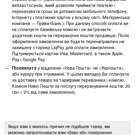
вебзастосунок, який дозволяє приймати платежі і
переказувати гроші за допомогою мобільного телефону,
Інтернету і платіжних карток у всьому світі. Материнська
компанія — ПриватБанк.). При даному способі оплати ви
не сплачуєте банківську комісію і не витрачаєте
додаткові кошти за перерахунок коштів продавцю. Після
оформлення замовлення ви будете перенаправлені на
захищену сторінку LiqPay для оплати замовлення.
Підтримуються картки Visa, Mastercard, а також Apple
Pay і Google Pay.
Післяплата
у відділенні «Нова Пошта» чи «Укрпошта»,
або курєру при отриманні. У цьому випадку Ви сплачуєте
за доставку товару за тарифами перевізника і комісію.
Комісія Нової Пошти за послугу перерахування коштів: 20
грн + 2% від суми замовлення).
Якщо вам з якихось причин не підійшов товар, ми
можемо запропонувати вам обмін або повернення.