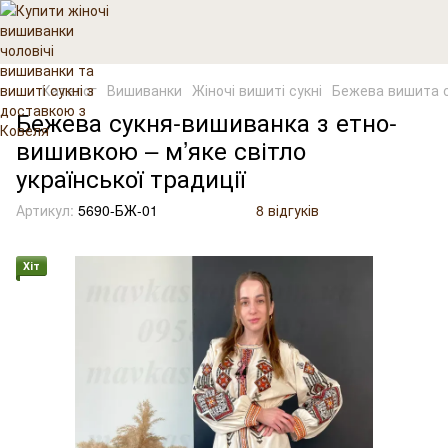
Каталог
Вишиванки
Жіночі вишиті сукні
Бежева вишита с
Бежева сукня-вишиванка з етно-
вишивкою – м’яке світло
української традиції
Артикул:
5690-БЖ-01
8 відгуків
Хіт