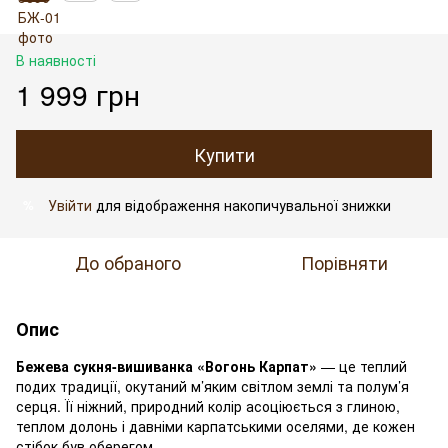
В наявності
1 999 грн
Купити
Увійти
для відображення накопичувальної знижки
%
До обраного
Порівняти
Опис
Бежева сукня-вишиванка «Вогонь Карпат»
— це теплий
подих традиції, окутаний м’яким світлом землі та полум’я
серця. Її ніжний, природний колір асоціюється з глиною,
теплом долонь і давніми карпатськими оселями, де кожен
стібок був оберегом.