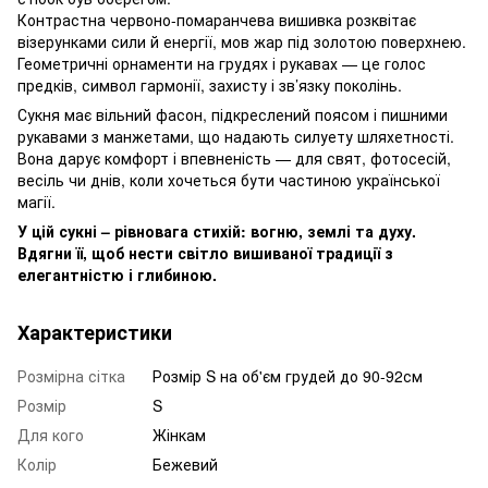
Контрастна червоно-помаранчева вишивка розквітає
візерунками сили й енергії, мов жар під золотою поверхнею.
Геометричні орнаменти на грудях і рукавах — це голос
предків, символ гармонії, захисту і зв’язку поколінь.
Сукня має вільний фасон, підкреслений поясом і пишними
рукавами з манжетами, що надають силуету шляхетності.
Вона дарує комфорт і впевненість — для свят, фотосесій,
весіль чи днів, коли хочеться бути частиною української
магії.
У цій сукні – рівновага стихій: вогню, землі та духу.
Вдягни її, щоб нести світло вишиваної традиції з
елегантністю і глибиною.
Характеристики
Розмірна сітка
Розмір S на об'єм грудей до 90-92см
Розмір
S
Для кого
Жінкам
Колір
Бежевий