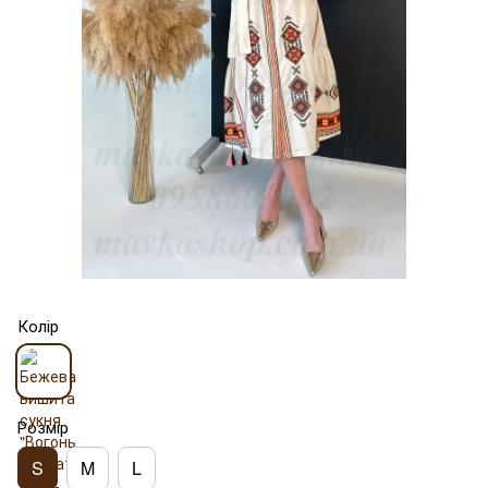
Колір
Розмір
S
M
L