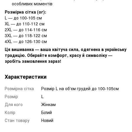
особливих моментів
Розмірна сітка (ог):
L — до 100-105 см
XL — до 110-112 см
2XL — до 114-116 см
3XL — до 118-122 см
4XL — до 126-130 см
Ця вишиванка — ваша квітуча сила, одягнена в українську
традицію. Обирайте комфорт, красу й символіку —
зробіть замовлення зараз!
Характеристики
Розмірна сітка
Розмір L на об'єм грудей до 100-105см
Розмір
L
Для кого
Жінкам
Колір
Білий
Стан товару
Новий