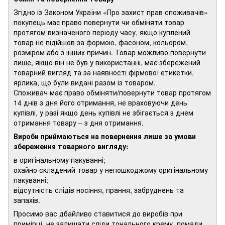
Згідно із Законом України «Про захист прав споживачів»
покупець має право повернути чи обміняти товар
протягом визначеного періоду часу, якщо куплений
товар не підійшов за формою, фасоном, кольором,
розміром або з інших причин. Товар можливо повернути
лише, якщо він не був у використанні, має збережений
товарний вигляд та за наявності фірмової етикетки,
ярлика, що були видані разом із товаром.
Споживач має право обміняти/повернути товар протягом
14 днів з дня його отримання, не враховуючи день
купівлі, у разі якщо день купівлі не збігається з днем
отримання товару – з дня отримання.
Вироби приймаються на повернення лише за умови
збереження товарного вигляду:
в оригінальному пакуванні;
охайно складений товар у непошкоджому оригінальному
пакуванні;
відсутність слідів носіння, прання, забруднень та
запахів.
Просимо вас дбайливо ставитися до виробів при
примірці, не залишати сліди тонального крему, помади,