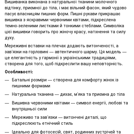
Вишиванка виконана з натуральної тканини молочного
відтінку, приємної до тіла, і має вільний фасон, який чудово
пасує власницям пишних форм. Пишні рукави прикрашає
вишивка з яскравими червоними квітами, підкреслена
темно-зеленими листками й тонкими стеблами. Символіка
цієї вишивки говорить про жіночу красу, натхнення та силу
духу.
Мереживні вставки на плечах додають витонченості, а
зав’язки на горловині — автентичного шарму. Ця модель —
це елегантність у гармонії з українськими традиціями,
створена для того, щоб підкреслити вашу неповторність.
Особливості:
Батальні розміри — створена для комфорту жінок із
пишними формами
Натуральна тканина — дихає, м’яка та приємна до тіла
Вишивка червоними квітами — символ енергії, любові та
внутрішньої сили
Мереживо та зав’язки — витончені деталі, що
підкреслюють етнічний стиль
Ідеально для фотосесій, свят, родинних зустрічей та