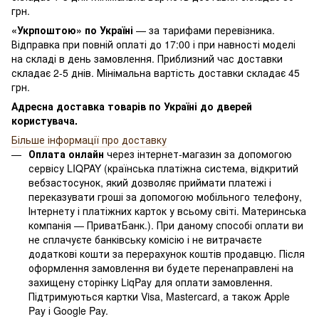
грн.
«Укрпоштою» по Україні
— за тарифами перевізника.
Відправка при повній оплаті до 17:00 і при навності моделі
на складі в день замовлення. Приблизний час доставки
складає 2-5 днів. Мінімальна вартість доставки складає 45
грн.
Адресна доставка товарів по Україні до дверей
користувача.
Більше інформації про доставку
Оплата онлайн
через інтернет-магазин за допомогою
сервісу LIQPAY (країнська платіжна система, відкритий
вебзастосунок, який дозволяє приймати платежі і
переказувати гроші за допомогою мобільного телефону,
Інтернету і платіжних карток у всьому світі. Материнська
компанія — ПриватБанк.). При даному способі оплати ви
не сплачуєте банківську комісію і не витрачаєте
додаткові кошти за перерахунок коштів продавцю. Після
оформлення замовлення ви будете перенаправлені на
захищену сторінку LiqPay для оплати замовлення.
Підтримуються картки Visa, Mastercard, а також Apple
Pay і Google Pay.