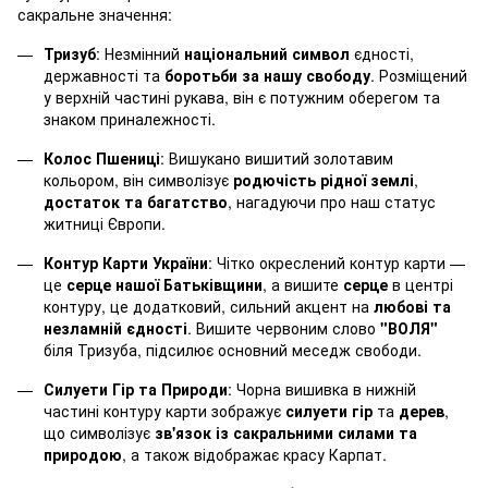
сакральне значення:
Тризуб
: Незмінний
національний символ
єдності,
державності та
боротьби за нашу свободу
. Розміщений
у верхній частині рукава, він є потужним оберегом та
знаком приналежності.
Колос Пшениці
: Вишукано вишитий золотавим
кольором, він символізує
родючість рідної землі
,
достаток та багатство
, нагадуючи про наш статус
житниці Європи.
Контур Карти України
: Чітко окреслений контур карти —
це
серце нашої Батьківщини
, а вишите
серце
в центрі
контуру, це додатковий, сильний акцент на
любові та
незламній єдності
. Вишите червоним слово
"ВОЛЯ"
біля Тризуба, підсилює основний меседж свободи.
Силуети Гір та Природи
: Чорна вишивка в нижній
частині контуру карти зображує
силуети гір
та
дерев
,
що символізує
зв'язок із сакральними силами та
природою
, а також відображає красу Карпат.