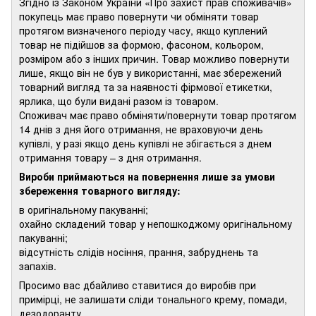
Згідно із Законом України «Про захист прав споживачів»
покупець має право повернути чи обміняти товар
протягом визначеного періоду часу, якщо куплений
товар не підійшов за формою, фасоном, кольором,
розміром або з інших причин. Товар можливо повернути
лише, якщо він не був у використанні, має збережений
товарний вигляд та за наявності фірмової етикетки,
ярлика, що були видані разом із товаром.
Споживач має право обміняти/повернути товар протягом
14 днів з дня його отримання, не враховуючи день
купівлі, у разі якщо день купівлі не збігається з днем
отримання товару – з дня отримання.
Вироби приймаються на повернення лише за умови
збереження товарного вигляду:
в оригінальному пакуванні;
охайно складений товар у непошкоджому оригінальному
пакуванні;
відсутність слідів носіння, прання, забруднень та
запахів.
Просимо вас дбайливо ставитися до виробів при
примірці, не залишати сліди тонального крему, помади,
дезодоранту.