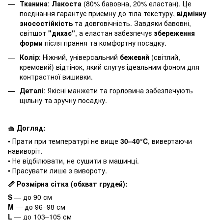
Тканина
:
Лакоста
(80% бавовна, 20% еластан). Це
поєднання гарантує приємну до тіла текстуру,
відмінну
зносостійкість
та довговічність. Завдяки бавовні,
світшот
"дихає"
, а еластан забезпечує
збереження
форми
після прання та комфортну посадку.
Колір
: Ніжний, універсальний
бежевий
(світлий,
кремовий) відтінок, який слугує ідеальним фоном для
контрастної вишивки.
Деталі
: Якісні манжети та горловина забезпечують
щільну та зручну посадку.
🧺
Догляд:
• Прати при температурі не вище
30–40°C
, вивертаючи
навиворіт.
• Не відбілювати, не сушити в машинці.
• Прасувати лише з вивороту.
📏
Розмірна сітка (обхват грудей):
S
— до 90 см
M
— до 96–98 см
L
— до 103–105 см