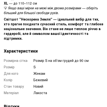
XL
— до 110–112 см
💡
Якщо ваші мірки на межі між двома розмірами — оберіть
більший для більшої свободи рухів.
Світшот "Нескорена Земля" — ідеальний вибір для тих,
хто прагне поєднати сучасний стиль, комфорт та глибоке
національне значення. Він стане не лише теплою річчю в
гардеробі, але й символом вашої ідентичності та
підтримки.
Характеристики
Розмірна сітка
Розмір S на об'єм грудей до 90 см
Розмір
S
Для кого
Жінкам
Колір
Бежевий
Стан товару
Новий
Матеріал
Лакоста
Відгуки