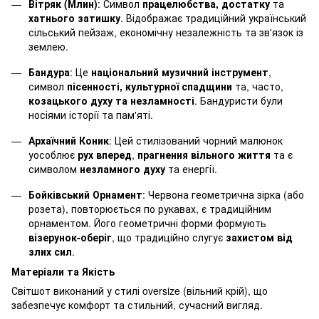
Вітряк (Млин)
: Символ
працелюбства, достатку
та
хатнього затишку
. Відображає традиційний український
сільський пейзаж, економічну незалежність та зв'язок із
землею.
Бандура
: Це
національний музичний інструмент
,
символ
пісенності, культурної спадщини
та, часто,
козацького духу та незламності
. Бандуристи були
носіями історії та пам'яті.
Архаїчний Коник
: Цей стилізований чорний малюнок
уособлює
рух вперед
,
прагнення вільного життя
та є
символом
незламного духу
та енергії.
Бойківський Орнамент
: Червона геометрична зірка (або
розета), повторюється по рукавах, є традиційним
орнаментом. Його геометричні форми формують
візерунок-оберіг
, що традиційно слугує
захистом від
злих сил
.
Матеріали та Якість
Світшот виконаний у стилі oversize (вільний крій), що
забезпечує комфорт та стильний, сучасний вигляд.