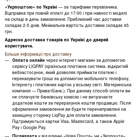
«Укрпоштою» по Україні
— за тарифами перевізника.
Відправка при повній оплаті до 17:00 і при навності моделі
на складі в день замовлення. Приблизний час доставки
складає 2-5 днів. Мінімальна вартість доставки складає 45
грн.
Адресна доставка товарів по Україні до дверей
користувача.
Більше інформації про доставку
Оплата онлайн
через інтернет-магазин за допомогою
сервісу LIQPAY (країнська платіжна система, відкритий
вебзастосунок, який дозволяє приймати платежі і
переказувати гроші за допомогою мобільного телефону,
Інтернету і платіжних карток у всьому світі. Материнська
компанія — ПриватБанк.). При даному способі оплати ви
не сплачуєте банківську комісію і не витрачаєте
додаткові кошти за перерахунок коштів продавцю. Після
оформлення замовлення ви будете перенаправлені на
захищену сторінку LiqPay для оплати замовлення.
Підтримуються картки Visa, Mastercard, а також Apple
Pay і Google Pay.
Післяплата
у відділенні «Нова Пошта» чи «Укрпошта»,