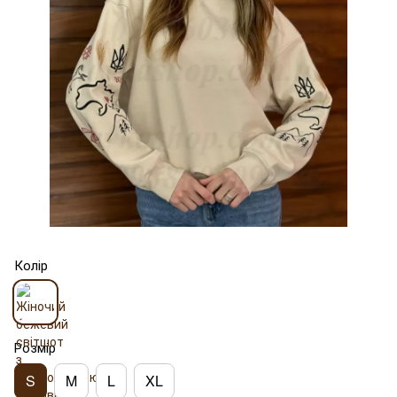
Колір
Розмір
S
M
L
XL